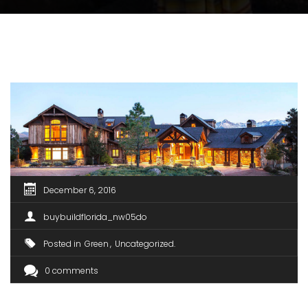
December 6, 2016
buybuildflorida_nw05do
Posted in
Green
Uncategorized
0 comments