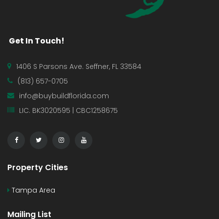
Get In Touch!
1406 S Parsons Ave. Seffner, FL 33584
(813) 657-0705
info@buybuildflorida.com
LIC. BK3020595 | CBC1258675
Property Cities
Tampa Area
Mailing List